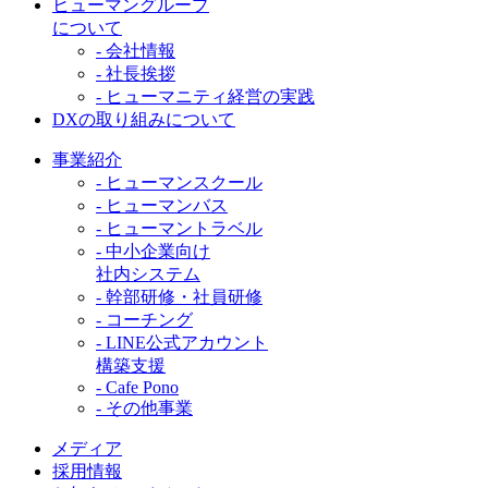
ヒューマングループ
について
- 会社情報
- 社長挨拶
- ヒューマニティ経営の実践
DXの取り組みについて
事業紹介
- ヒューマンスクール
- ヒューマンバス
- ヒューマントラベル
- 中小企業向け
社内システム
- 幹部研修・社員研修
- コーチング
- LINE公式アカウント
構築支援
- Cafe Pono
- その他事業
メディア
採用情報