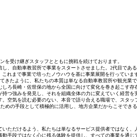
バトンを受け継ぎスタッフとともに挑戦を続けております。
信し、自動車教習所で事業をスタートさせました。2代目であ
、これまで事業で培ったノウハウを基に事業展開を行っていま
せてきたように、私たちの本質は単なる自動車教習所や観光業
しろ長崎・佐世保の地から全国に向けて変化を巻き起こす存在と
が持つ強みを発見し、それを組織全体の力に変えていく経営を
す。空気を読む必要のない、本音で語り合える職場で、スタッ
くための手段として積極的に活用し、地方企業だからこそでき
ていただけるよう、私たちは単なるサービス提供者ではなく、
移動手段ではなく心に残る体験を提供し、すべての事業を通じ