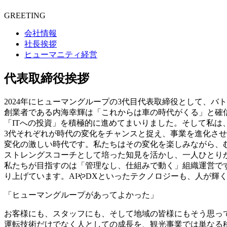
GREETING
会社情報
社長挨拶
ヒューマニティ経営
代表取締役挨拶
2024年にヒューマングループの3代目代表取締役として、
創業者である内海幸輝は「これからは車の時代がくる」と確
「ITへの投資」を積極的に進めてまいりました。そして私は
3代それぞれが時代の変化をチャンスと捉え、事業を進化さ
変化の激しい時代です。私たちはその変化を楽しみながら、む
ストレングスコーチとして培った知見を活かし、一人ひとり
私たちが目指すのは「管理なし、仕組みで動く」組織運営で
り上げています。AIやDXといったテクノロジーも、人が輝
「ヒューマングループがあってよかった」
お客様にも、スタッフにも、そして地域の皆様にもそう思っ
運転技術だけでなく人としての成長を、観光事業では単なる