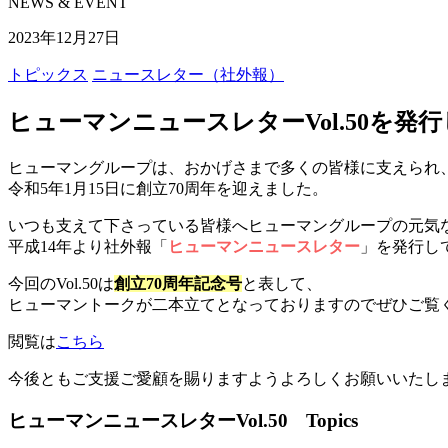
NEWS & EVENT
2023年12月27日
トピックス
ニュースレター（社外報）
ヒューマンニュースレターVol.50を発
ヒューマングループは、おかげさまで多くの皆様に支えられ
令和5年1月15日に創立70周年を迎えました。
いつも支えて下さっている皆様へヒューマングループの元気
平成14年より社外報「
ヒューマンニュースレター
」を発行し
今回のVol.50は
創立70周年記念号
と表して、
ヒューマントークが二本立てとなっておりますのでぜひご覧
閲覧は
こちら
今後ともご支援ご愛顧を賜りますようよろしくお願いいたし
ヒューマンニュースレターVol.50 Topics